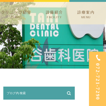
クリニック紹介
設備紹介
診療案内
CLINIC
FACILITY
MENU
ック紹介
予防治療・歯周病・小児歯科
介
根管治療・親知らず
ホワイトニング・審美治療
矯正歯科