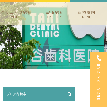
クリニック紹介
設備紹介
診療案内
CLINIC
FACILITY
MENU
ック紹介
予防治療・歯周病・小児歯科
介
根管治療・親知らず
ホワイトニング・審美治療
矯正歯科