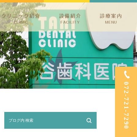
クリニック紹介
設備紹介
診療案内
CLINIC
FACILITY
MENU
ック紹介
予防治療・歯周病・小児歯科
介
根管治療・親知らず
ホワイトニング・審美治療
矯正歯科