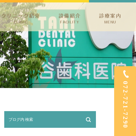
クリニック紹介
設備紹介
診療案内
CLINIC
FACILITY
MENU
ック紹介
予防治療・歯周病・小児歯科
介
根管治療・親知らず
ホワイトニング・審美治療
矯正歯科