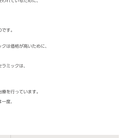
使われているために、
のです。
ックは価格が高いために、
。
セラミックは、
治療を行っています。
は一度、