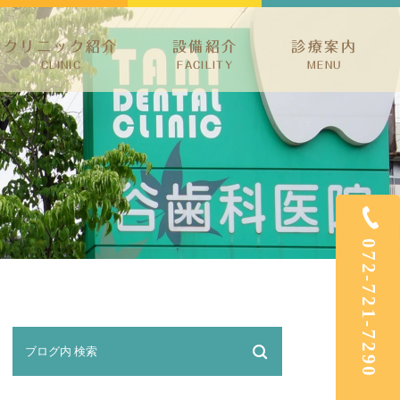
クリニック紹介
設備紹介
診療案内
CLINIC
FACILITY
MENU
ック紹介
予防治療・歯周病・小児歯科
介
根管治療・親知らず
ホワイトニング・審美治療
矯正歯科